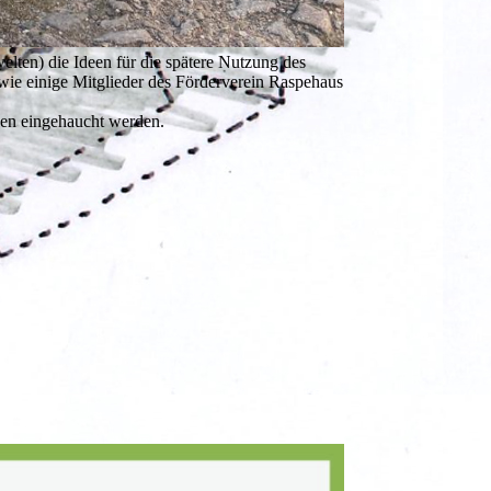
elten) die Ideen für die spätere Nutzung des
e einige Mitglieder des Förderverein Raspehaus
ben eingehaucht werden.