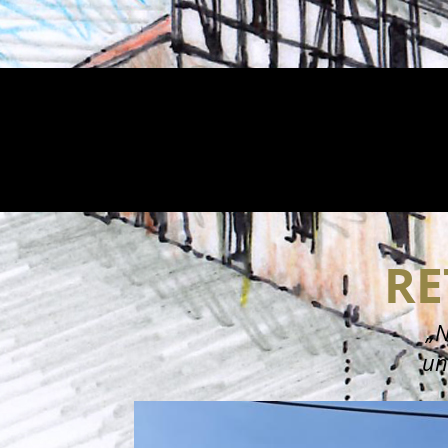
RE
„N
un