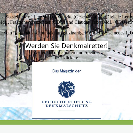
s. So stellte Prof. h.c. Marcus Ventzke (Geschäftsführer Digitale Lernw
MdL, Fraktionsvorsitzender (CDU) und Claudia Heber MdL (CDU) sowi
e.V.
te dem Raspehaus schon bald auf einzigartige Art und Weise neues Le
Werden Sie Denkmalretter!
Weitere Informationen und Spende,
hier klicken: