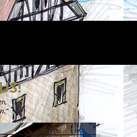
US!
en,
n.“