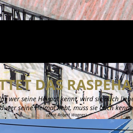
TTET DAS RASPEHA
ur wer seine Heimat kennt, wird sie auch lieb
d wer seine Heimat liebt, muss sie auch kenne
(Zitat Robert Wagner)